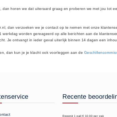
t, dan horen we dat uiteraard graag en proberen we met jou tot ee
.nl, dan verzoeken we je contact op te nemen met onze klantenser
1 werkdag worden gereageerd op alle berichten aan de klantenserv
ht. Je ontvangt in ieder geval uiterlijk binnen 14 dagen een inhoud
men, dan kun je je klacht ook voorleggen aan de
Geschillencommiss
tenservice
Recente beoordeli
ontact
Regenit 1 pall € 10.00 per zak