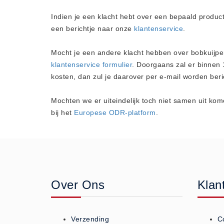
Algemene voorwaarden
Indien je een klacht hebt over een bepaald produc
Privacy Statement
een berichtje naar onze
klantenservice
.
Over Ons
Mocht je een andere klacht hebben over bobkuijper
Diervoeders
klantenservice formulier
. Doorgaans zal er binnen 
(2)
kosten, dan zul je daarover per e-mail worden beric
Granen (9)
Mochten we er uiteindelijk toch niet samen uit ko
Graszaad (1)
bij het
Europese ODR-platform
.
Hartog Lucerne - Muesli (8)
Hobby dieren (10)
Honden - Katten (8)
Hooi-Kuilgras-Lucerne (4)
Kunstmest (12)
Over Ons
Klan
Paardenvoer (38)
Rundvee (7)
Verzending
C
Schapen - Geiten (5)