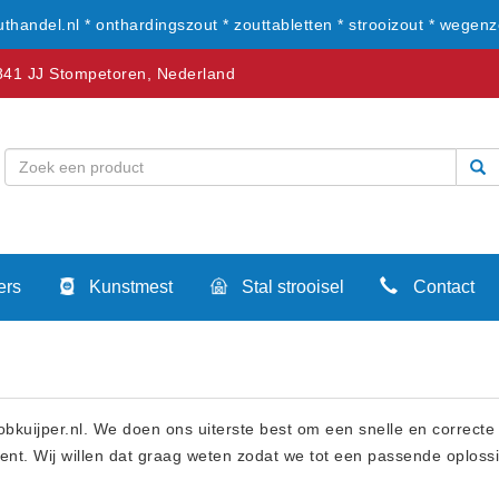
uthandel.nl * onthardingszout * zouttabletten * strooizout * wegenz
41 JJ Stompetoren, Nederland
ers
Kunstmest
Stal strooisel
Contact
bkuijper.nl. We doen ons uiterste best om een snelle en correcte 
den bent. Wij willen dat graag weten zodat we tot een passende opl