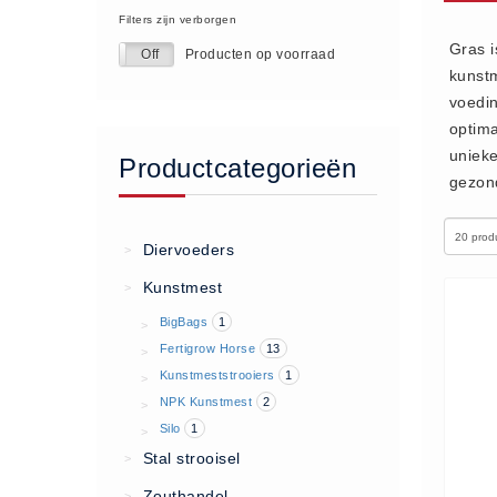
Filters zijn verborgen
Algemene voorwaarden
Gras i
Producten op voorraad
On
Off
Privacy Statement
kunstm
Over Ons
voedin
Diervoeders
optima
unieke
(2)
Productcategorieën
gezond
Granen (9)
Graszaad (1)
Diervoeders
>
Hartog Lucerne - Muesli (8)
Kunstmest
>
Hobby dieren (10)
BigBags
1
>
Honden - Katten (8)
Fertigrow Horse
13
>
Hooi-Kuilgras-Lucerne (4)
Kunstmeststrooiers
1
>
Kunstmest (12)
NPK Kunstmest
2
>
Paardenvoer (38)
Silo
1
>
Stal strooisel
>
Rundvee (7)
Schapen - Geiten (5)
Zouthandel
>