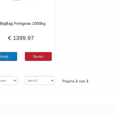
 BigBag Fertigrow 1000kg
€ 1399.97
Bekijk
Bestel
Pagina
1
van
1