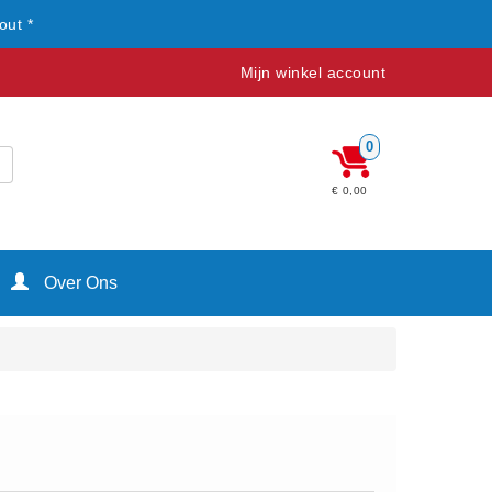
out *
Mijn winkel account
0
€ 0,00
Over Ons