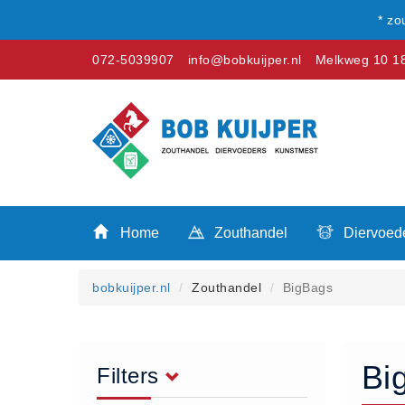
* zo
072-5039907
info@bobkuijper.nl
Melkweg 10 18
Winkel
Home
Zouthandel
Home
Zouthandel
Diervoed
Diervoeders
Kunstmest
bobkuijper.nl
Zouthandel
BigBags
Stal strooisel
Contact
Betaalmethoden
Bi
Filters
Klachten
Verzending