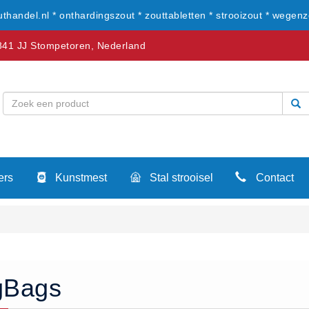
uthandel.nl * onthardingszout * zouttabletten * strooizout * wegenz
41 JJ Stompetoren, Nederland
ers
Kunstmest
Stal strooisel
Contact
gBags