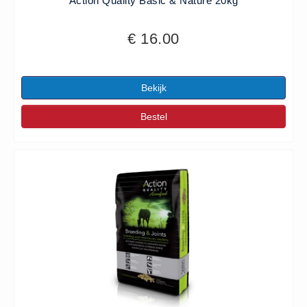
Action Quality Basic & Nature 20kg
Vlasvariant (14)
Zout-Likstenen (6)
€ 16.00
Kunstmest
Aanbiedingen (8)
Bekijk
BigBags (1)
Fertigrow Garden (19)
Bestel
Fertigrow Horse (13)
Kunstmeststrooiers (1)
NPK Kunstmest (2)
Silo (1)
Stal strooisel
Houtkrullen (6)
Houtkrullen Oranje (7)
Rapsodie (4)
Rapsodie miscanthus (9)