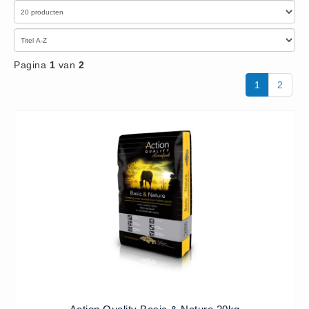
Privacy Statement
Over Ons
Diervoeders
Pagina
1
van
2
(2)
1
2
Granen (9)
Graszaad (1)
Hartog Lucerne - Muesli (8)
Hobby dieren (10)
Honden - Katten (8)
Hooi-Kuilgras-Lucerne (4)
Kunstmest (12)
Paardenvoer (38)
Rundvee (7)
Schapen - Geiten (5)
Supplementen (16)