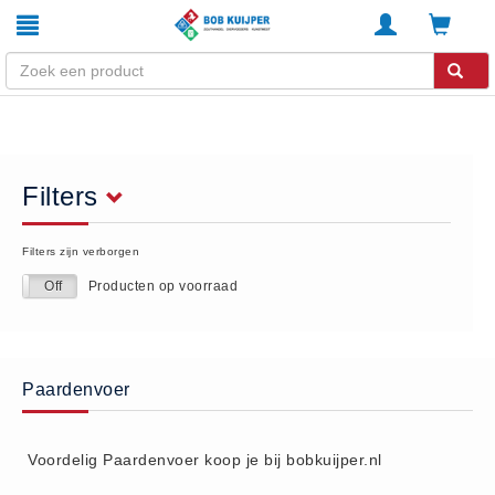
Winkel
Home
Filters
Zouthandel
Diervoeders
Filters zijn verborgen
Kunstmest
Producten op voorraad
On
Off
Stal strooisel
Contact
Betaalmethoden
Paardenvoer
Klachten
Verzending
Voordelig Paardenvoer koop je bij bobkuijper.nl
Algemene voorwaarden