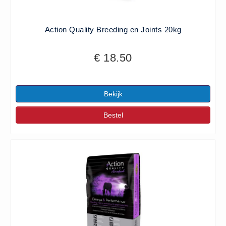
Vlas (10)
Zouthandel
Action Quality Breeding en Joints 20kg
AXAL® Pro Tabletten (6)
Bitterzout Epsom (6)
€ 18.50
Consumptiezout Food Grade
(3)
Bekijk
Dooikorrel Ureum (11)
Nitriet Pekel Zout 0.55% (3)
Bestel
Onthardingszout (1)
Strooizout (23)
Strooizout BigBags (6)
Zoutopslagkisten (10)
Zoutstrooiers (9)
Zouttabletten (15)