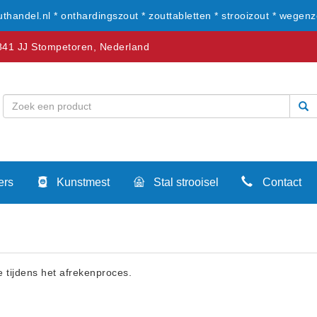
uthandel.nl * onthardingszout * zouttabletten * strooizout * wegenz
41 JJ Stompetoren, Nederland
ers
Kunstmest
Stal strooisel
Contact
tijdens het afrekenproces.