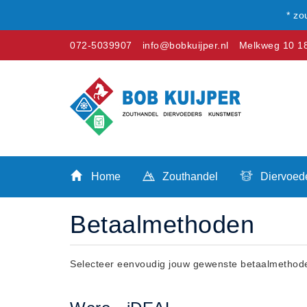
* zo
072-5039907
info@bobkuijper.nl
Melkweg 10 18
Winkel
Home
Zouthandel
Home
Zouthandel
Diervoed
Diervoeders
Kunstmest
Betaalmethoden
Stal strooisel
Contact
Betaalmethoden
Selecteer eenvoudig jouw gewenste betaalmethode 
Klachten
Verzending