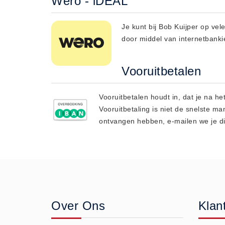
Wero - iDEAL
Algemene voorwaarden
Je kunt bij Bob Kuijper op vel
Privacy Statement
door middel van internetbank
Over Ons
Diervoeders
Vooruitbetalen
(2)
Granen (9)
Vooruitbetalen houdt in, dat je na h
Graszaad (1)
Vooruitbetaling is niet de snelste m
Hartog Lucerne - Muesli (8)
ontvangen hebben, e-mailen we je di
Hobby dieren (10)
Honden - Katten (8)
Hooi-Kuilgras-Lucerne (4)
Kunstmest (12)
Paardenvoer (38)
Over Ons
Klan
Rundvee (7)
Schapen - Geiten (5)