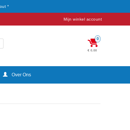
out *
Mijn winkel account
0
€ 0,00
Over Ons