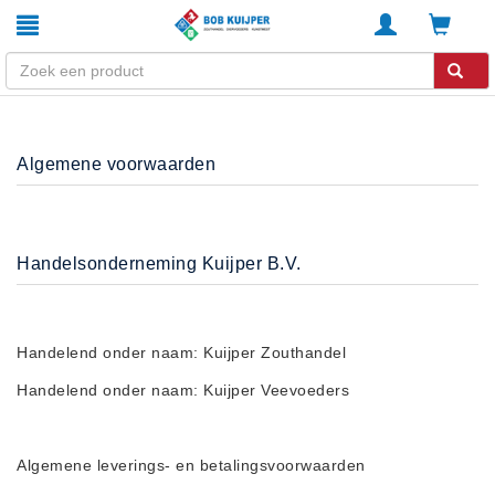
Winkel
Algemene voorwaarden
Home
Zouthandel
Diervoeders
Handelsonderneming Kuijper B.V.
Kunstmest
Stal strooisel
Contact
Handelend onder naam: Kuijper Zouthandel
Betaalmethoden
Handelend onder naam: Kuijper Veevoeders
Klachten
Verzending
Algemene leverings- en betalingsvoorwaarden
Algemene voorwaarden