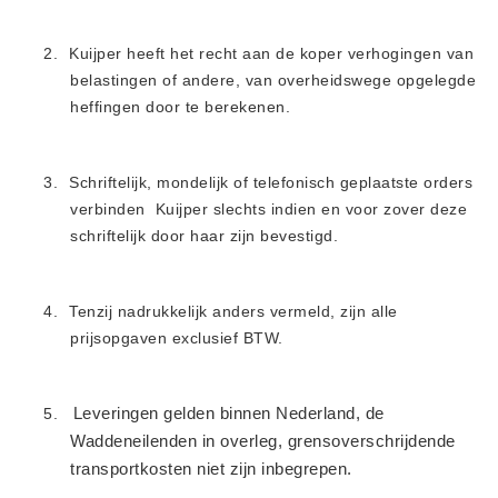
Vlas (10)
Zouthandel
2.
Kuijper heeft het recht aan de koper verhogingen van
belastingen of andere, van overheidswege opgelegde
AXAL® Pro Tabletten (6)
heffingen door te berekenen.
Bitterzout Epsom (6)
Consumptiezout Food Grade
3.
Schriftelijk, mondelijk of telefonisch geplaatste orders
(3)
verbinden
Kuijper slechts indien en voor zover deze
Dooikorrel Ureum (11)
schriftelijk door haar zijn bevestigd.
Nitriet Pekel Zout 0.55% (3)
Onthardingszout (1)
4.
Tenzij nadrukkelijk anders vermeld, zijn alle
Strooizout (23)
prijsopgaven exclusief BTW.
Strooizout BigBags (6)
Zoutopslagkisten (10)
5.
Leveringen gelden binnen Nederland, de
Zoutstrooiers (9)
Waddeneilenden in overleg, grensoverschrijdende
Zouttabletten (15)
transportkosten niet zijn inbegrepen.