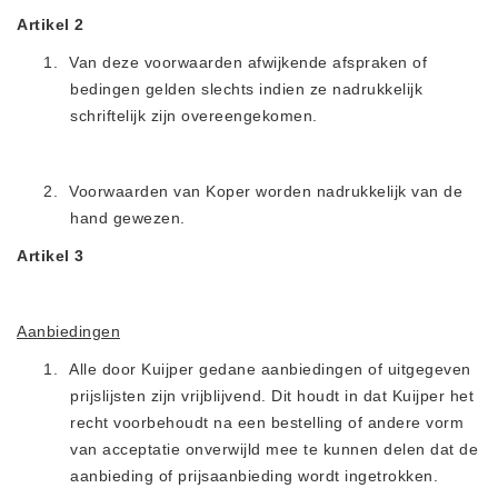
Vlasvariant (14)
Artikel 2
Zout-Likstenen (6)
1.
Van deze voorwaarden afwijkende afspraken of
Kunstmest
bedingen gelden slechts indien ze nadrukkelijk
Aanbiedingen (8)
schriftelijk zijn overeengekomen.
BigBags (1)
Fertigrow Garden (19)
2.
Voorwaarden van Koper worden nadrukkelijk van de
Fertigrow Horse (13)
hand gewezen.
Kunstmeststrooiers (1)
Artikel 3
NPK Kunstmest (2)
Silo (1)
Aanbiedingen
Stal strooisel
1.
Alle door Kuijper gedane aanbiedingen of uitgegeven
Houtkrullen (6)
prijslijsten zijn vrijblijvend. Dit houdt in dat Kuijper het
Houtkrullen Oranje (7)
recht voorbehoudt na een bestelling of andere vorm
Rapsodie (4)
van acceptatie onverwijld mee te kunnen delen dat de
aanbieding of prijsaanbieding wordt ingetrokken
.
Rapsodie miscanthus (9)