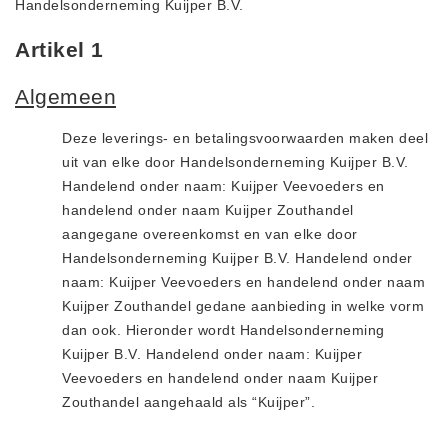
Handelsonderneming Kuijper B.V.
Privacy Statement
Over Ons
Artikel 1
Diervoeders
Algemeen
(2)
Granen (9)
Deze leverings- en betalingsvoorwaarden maken deel
Graszaad (1)
uit van elke door Handelsonderneming Kuijper B.V.
Handelend onder naam: Kuijper Veevoeders en
Hartog Lucerne - Muesli (8)
handelend onder naam Kuijper Zouthandel
Hobby dieren (10)
aangegane overeenkomst en van elke door
Honden - Katten (8)
Handelsonderneming Kuijper B.V. Handelend onder
Hooi-Kuilgras-Lucerne (4)
naam: Kuijper Veevoeders en handelend onder naam
Kuijper Zouthandel gedane aanbieding in welke vorm
Kunstmest (12)
dan ook. Hieronder wordt Handelsonderneming
Paardenvoer (38)
Kuijper B.V. Handelend onder naam: Kuijper
Rundvee (7)
Veevoeders en handelend onder naam Kuijper
Schapen - Geiten (5)
Zouthandel aangehaald als “Kuijper”.
Supplementen (16)